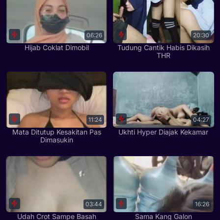
06:26
20:30
Hijab Coklat Dimobil
Tudung Cantik Habis Dikasih
THR
11:24
04:27
Mata Ditutup Kesakitan Pas
Ukhti Hyper Diajak Kekamar
Dimasukin
03:44
16:26
Udah Crot Sampe Basah
Sama Kang Galon