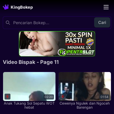
KingBokep
Cari
Video Bispak - Page 11
02:20
01:54
Anak Tukang Sol Sepatu WOT
Cewenya Ngulek dan Ngoceh
hebat
Barengan