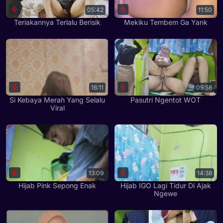
05:42
11:50
Teriakannya Terlalu Berisik
Mekiku Tembem Ga Yank
16:11
09:58
Si Kebaya Merah Yang Selalu
Pasutri Ngentot WOT
Viral
13:09
14:38
Hijab Pink Sepong Enak
Hijab IGO Lagi Tidur Di Ajak
Ngewe