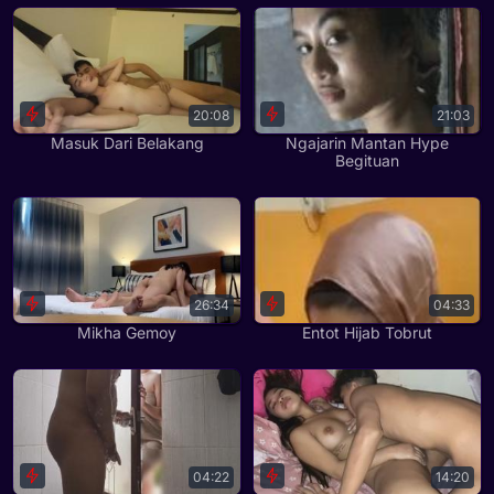
20:08
21:03
Masuk Dari Belakang
Ngajarin Mantan Hype
Begituan
26:34
04:33
Mikha Gemoy
Entot Hijab Tobrut
04:22
14:20