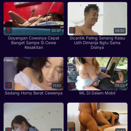
20:37
08:50
Goyangan Cowonya Cepat
Sicantik Paling Senang Kalau
Banget Sampe Si Cewe
Udh Dimanja Bgtu Sama
Kesakitan
Doinya
11:53
08:03
Sedang Horny Berat Cewenya
ML Di Dalam Mobil