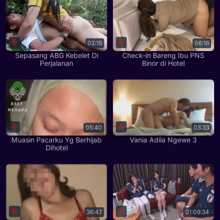
02:15
06:16
Sepasang ABG Kebelet Di
Check-in Bareng Ibu PNS
Perjalanan
Binor di Hotel
05:40
03:33
Muasin Pacarku Yg Berhijab
Vania Adila Ngewe 3
Dihotel
36:47
01:09:34