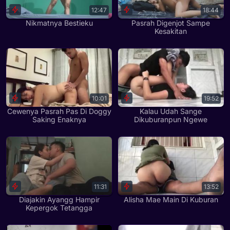
12:47
18:44
Nikmatnya Bestieku
Pasrah Digenjot Sampe
Kesakitan
10:01
19:52
Cewenya Pasrah Pas Di Doggy
Kalau Udah Sange
Saking Enaknya
Dikuburanpun Ngewe
11:31
13:52
Diajakin Ayangg Hampir
Alisha Mae Main Di Kuburan
Kepergok Tetangga